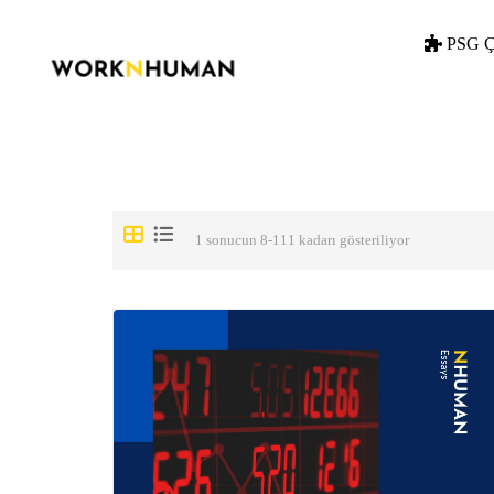
PSG Ç
1 sonucun 8-111 kadarı gösteriliyor