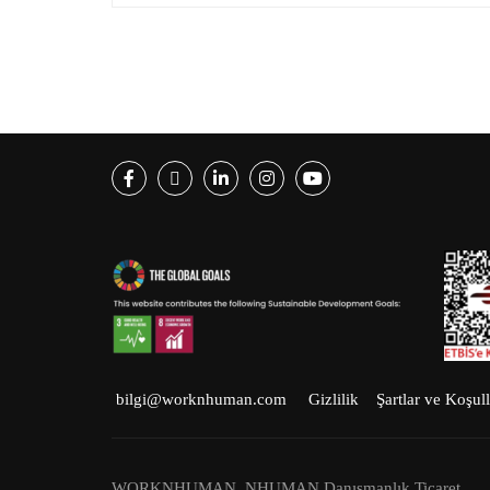
Facebook
Twitter
LinkedIn
Instagram
Youtube
bilgi@worknhuman.com
Gizlilik
Şartlar ve Koşull
WORKNHUMAN, NHUMAN Danışmanlık Ticaret