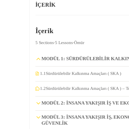
İÇERIK
İçerik
5 Sections
5 Lessons
Ömür
MODÜL 1: SÜRDÜRÜLEBILIR KALKIN
1.1
Sürdürülebilir Kalkınma Amaçları ( SKA )
1.2
Sürdürülebilir Kalkınma Amaçları ( SKA ) – T
MODÜL 2: İNSANA YAKIŞIR İŞ VE 
MODÜL 3: İNSANA YAKIŞIR İŞ, EK
GÜVENLIK