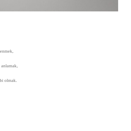
renmek,
ni anlamak,
ibi olmak.