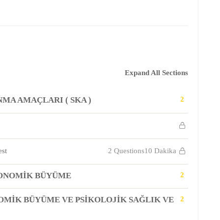
Expand All Sections
MA AMAÇLARI ( SKA )
2
est
2 Questions
10 Dakika
EKONOMIK BÜYÜME
2
ONOMIK BÜYÜME VE PSIKOLOJIK SAĞLIK VE
2