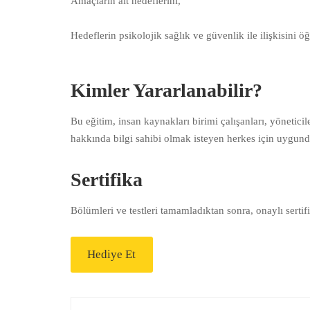
Amaçların alt hedeflerini,
Hedeflerin psikolojik sağlık ve güvenlik ile ilişkisini ö
Kimler Yararlanabilir?
Bu eğitim, insan kaynakları birimi çalışanları, yöneti
hakkında bilgi sahibi olmak isteyen herkes için uygun
Sertifika
Bölümleri ve testleri tamamladıktan sonra, onaylı serti
Hediye Et