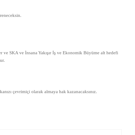
ğreneceksin.
ciler ve SKA ve İnsana Yakışır İş ve Ekonomik Büyüme alt hedefi
dur.
fikanızı çevrimiçi olarak almaya hak kazanacaksınız.