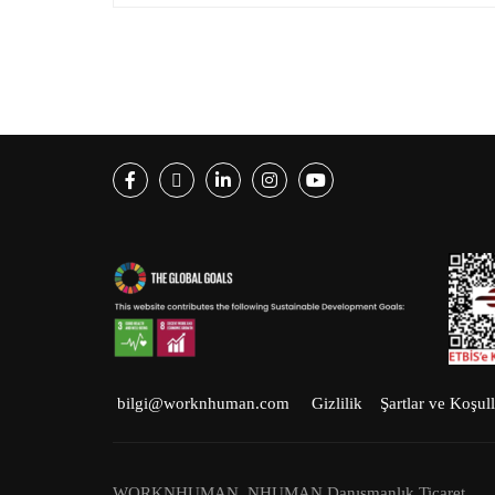
Facebook
Twitter
LinkedIn
Instagram
Youtube
bilgi@worknhuman.com
Gizlilik
Şartlar ve Koşull
WORKNHUMAN, NHUMAN Danışmanlık Ticaret