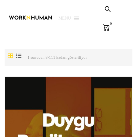
Sepetim
PSG Çözümleri
MENU
0
E-Learning
E-Ölçme
Kütüphane
1 sonucun 8-111 kadarı gösteriliyor
Biz
Giriş Yap | Kaydol
EN