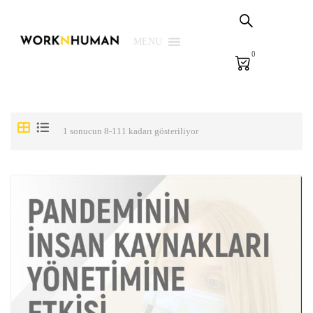
Sepetim
PSG Çözümleri
MENU
0
E-Learning
E-Ölçme
Kütüphane
1 sonucun 8-111 kadarı gösteriliyor
Biz
Giriş Yap | Kaydol
EN