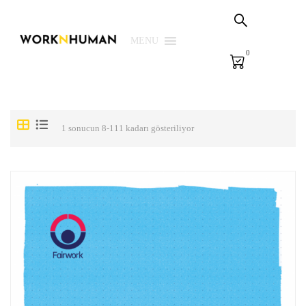
Sepetim
PSG Çözümleri
MENU
0
E-Learning
E-Ölçme
Kütüphane
1 sonucun 8-111 kadarı gösteriliyor
Biz
Giriş Yap | Kaydol
EN