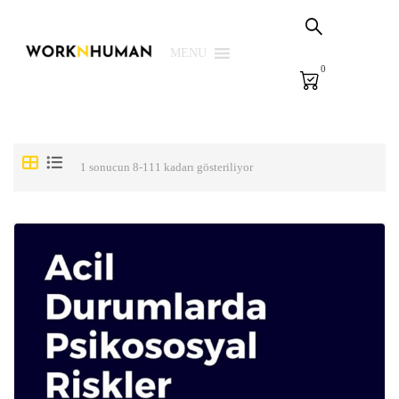
Sepetim
PSG Çözümleri
MENU
0
E-Learning
E-Ölçme
Kütüphane
1 sonucun 8-111 kadarı gösteriliyor
Biz
Giriş Yap | Kaydol
EN