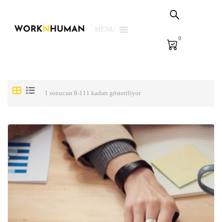
Sepetim
PSG Çözümleri
MENU
0
E-Learning
E-Ölçme
Kütüphane
1 sonucun 8-111 kadarı gösteriliyor
Biz
Giriş Yap | Kaydol
EN