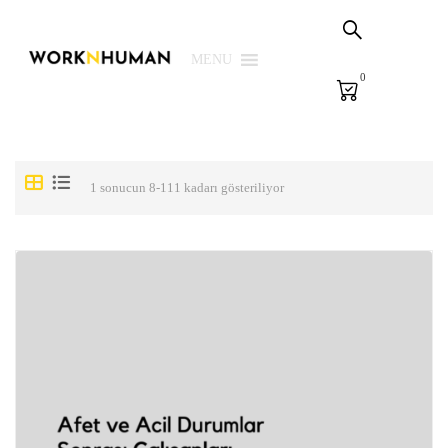
Sepetim
PSG Çözümleri
MENU
0
E-Learning
E-Ölçme
Kütüphane
1 sonucun 8-111 kadarı gösteriliyor
Biz
Giriş Yap | Kaydol
EN