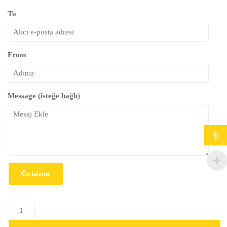
To
From
Message (isteğe bağlı)
₺
Ön izleme
SDG
8: