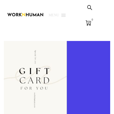
Sepetim
PSG Çözümleri
MENU
0
E-Learning
E-Ölçme
Kütüphane
Biz
Giriş Yap | Kaydol
EN