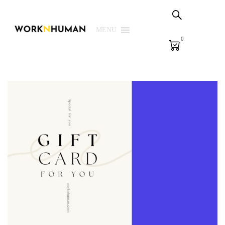
Sepetim
PSG Çözümleri
MENU
0
E-Learning
E-Ölçme
Kütüphane
Biz
Giriş Yap | Kaydol
EN