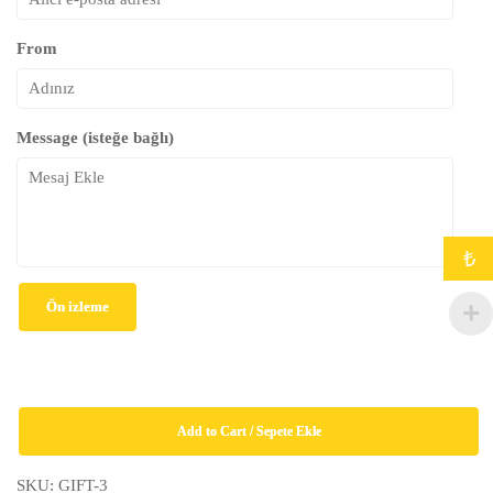
From
Message (isteğe bağlı)
₺
Ön izleme
İş
Yeri
İlişkileri:
Add to Cart / Sepete Ekle
Çatışmalar
ve
SKU:
GIFT-3