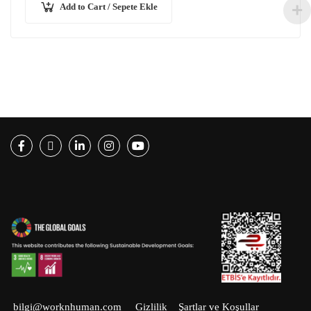
Add to Cart / Sepete Ekle
Facebook
Twitter
LinkedIn
Instagram
Youtube
bilgi@worknhuman.com
Gizlilik
Şartlar ve Koşullar