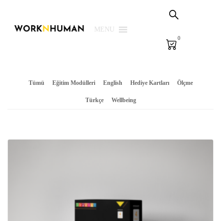
Sepetim
PSG Çözümleri
MENU
0
E-Learning
E-Ölçme
Tümü
Eğitim Modülleri
English
Hediye Kartları
Ölçme
Kütüphane
Türkçe
Wellbeing
Biz
Giriş Yap | Kaydol
EN