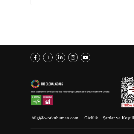
Facebook
Twitter
LinkedIn
Instagram
Youtube
bilgi@worknhuman.com
Gizlilik
Şartlar ve Koşull