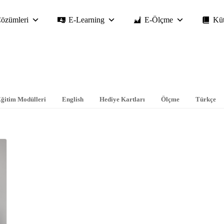
özümleri
E-Learning
E-Ölçme
Kü
ğitim Modülleri
English
Hediye Kartları
Ölçme
Türkçe