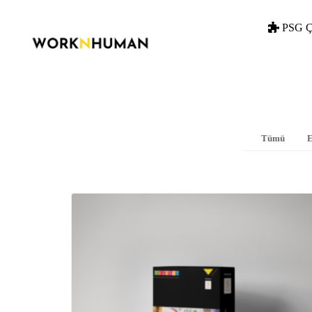
PSG Ç
Tümü
E