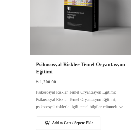
Psikososyal Riskler Temel Oryantasyon
Eğitimi
₺
1,200.00
Psikososyal Riskler Temel Oryantasyon Eğitimi:
Psikososyal Riskler Temel Oryantasyon Eğitimi,
psikososyal risklerle ilgili temel bilgiler edinmek ve
çalışma hayatında olan kişiler için farkındalık
oluşturmak amacıyla hazırlanmıştır. Eğitime
Add to Cart / Sepete Ekle
psikososyal riskler…