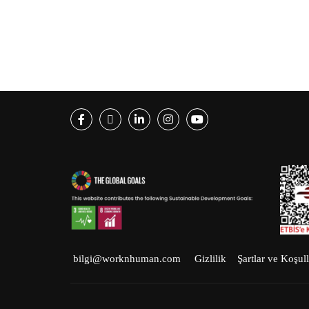
Facebook
Twitter
LinkedIn
Instagram
Youtube
bilgi@worknhuman.com
Gizlilik
Şartlar ve Koşull