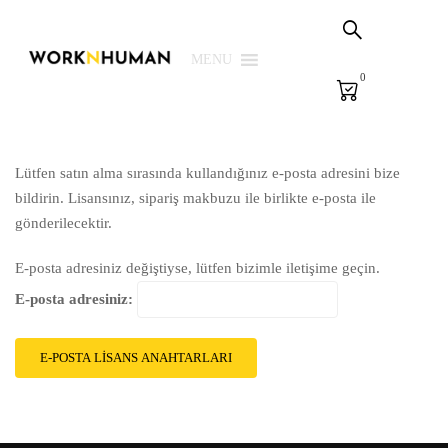
Sepetim
PSG Çözümleri
MENU
0
E-Learning
E-Ölçme
Lütfen satın alma sırasında kullandığınız e-posta adresini bize
Kütüphane
bildirin. Lisansınız, sipariş makbuzu ile birlikte e-posta ile
Biz
gönderilecektir.
E-posta adresiniz değiştiyse, lütfen bizimle iletişime geçin.
E-posta adresiniz:
Giriş Yap | Kaydol
EN