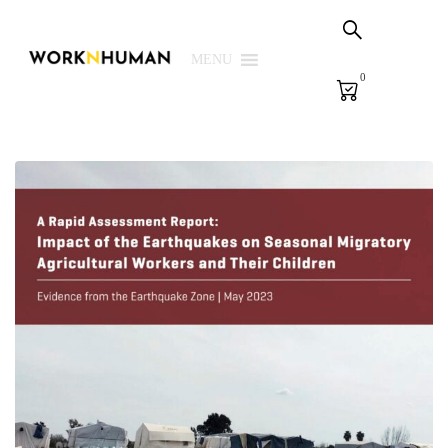
Sepetim
PSG Çözümleri
MENU
0
E-Learning
E-Ölçme
Kütüphane
Biz
Giriş Yap | Kaydol
EN