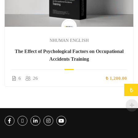
NHUMAN ENGLISH
The Effect of Psychological Factors on Occupational
Accidents Training
6
26
₺ 1,200.00
₺
Facebook
Twitter
LinkedIn
Instagram
Youtube