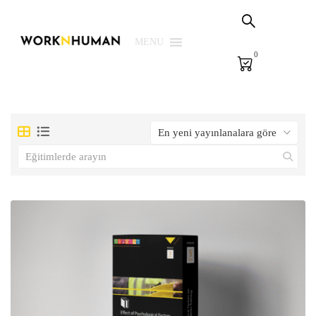
Sepetim
PSG Çözümleri
MENU
0
E-Learning
E-Ölçme
Kütüphane
Biz
Giriş Yap | Kaydol
EN