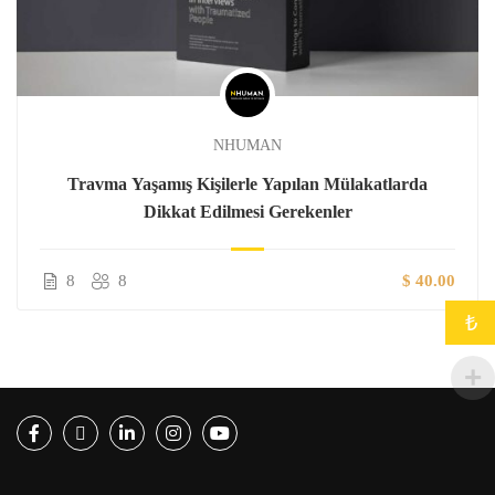
NHUMAN
Travma Yaşamış Kişilerle Yapılan Mülakatlarda
Dikkat Edilmesi Gerekenler
8
8
$ 40.00
₺
Facebook
Twitter
LinkedIn
Instagram
Youtube