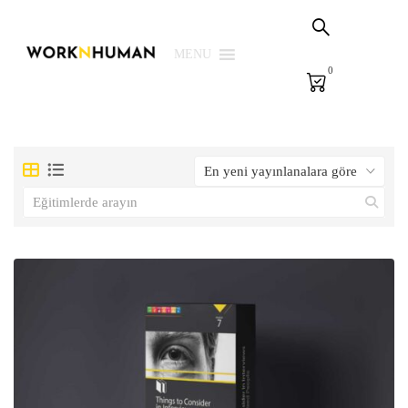
Sepetim
PSG Çözümleri
MENU
0
E-Learning
E-Ölçme
Kütüphane
Biz
Giriş Yap | Kaydol
EN