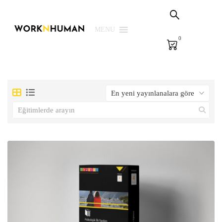
Sepetim
PSG Çözümleri
MENU
0
E-Learning
E-Ölçme
Kütüphane
Biz
Giriş Yap | Kaydol
EN