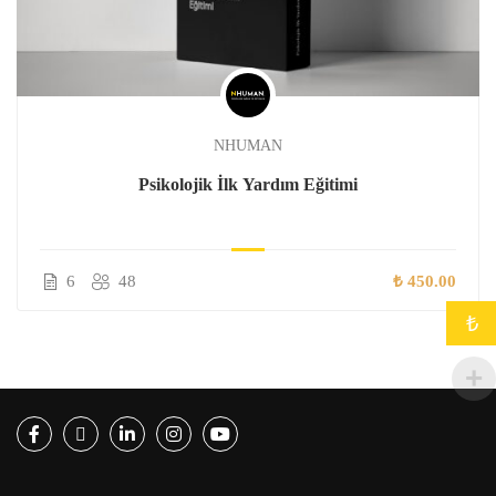
NHUMAN
Psikolojik İlk Yardım Eğitimi
6
48
₺ 450.00
₺
Facebook
Twitter
LinkedIn
Instagram
Youtube