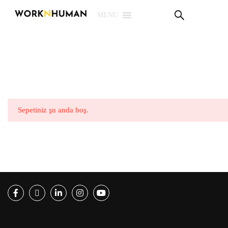
Sepetim
MENU
PSG Çözümleri
E-Learning
E-Ölçme
Kütüphane
Sepetiniz şu anda boş.
Biz
Giriş Yap | Kaydol
EN
Facebook
Twitter
LinkedIn
Instagram
Youtube