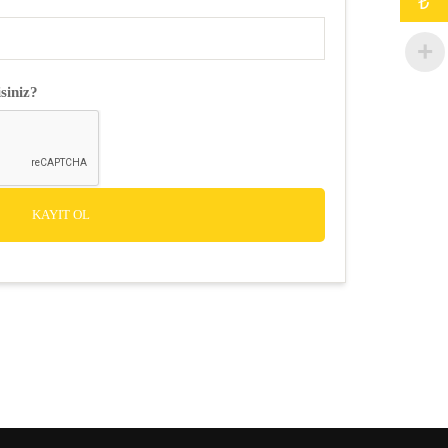
₺
siniz?
KAYIT OL