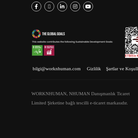
Facebook
Twitter
LinkedIn
Instagram
Youtube
bilgi@worknhuman.com
Gizlilik
Şartlar ve Koşull
WORKNHUMAN, NHUMAN Danışmanlık Ticaret
Limited Şirketine bağlı tescilli e-ticaret markasıdır.
NHUMAN © 2023 Tüm hakları saklıdır.