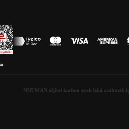
ar
NHUMAN dijital karbon ayak izini azaltmak için