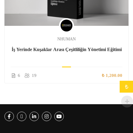
NHUMAN
İş Yerinde Kuşaklar Arası Çeşitliliğin Yönetimi Eğitimi
6
19
₺ 1,200.00
₺
Facebook
Twitter
LinkedIn
Instagram
Youtube