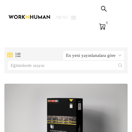
Sepetim
PSG Çözümleri
MENU
0
E-Learning
E-Ölçme
Kütüphane
Biz
Giriş Yap | Kaydol
EN